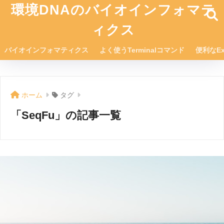
環境DNAのバイオインフォマテ
ィクス
バイオインフォマティクス
よく使うTerminalコマンド
便利なEx
ホーム
タグ
「SeqFu」の記事一覧