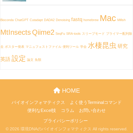
Mac
fastq
Bioconda
ChatGPT
Cutadapt
DADA2
Denoising
homebrew
Mifish
MtInsects
Qiime2
SeqFu
SRA-tools
スリープモード
プライマー配列除
水棲昆虫
研究
去
ポスター発表
マニュフェストファイル
便利ツール
学会
設定
英語
論文
魚類
HOME
バイオインフォマティクス
よく使うTerminalコマンド
便利なExcel技
コラム
お問い合わせ
プライバシーポリシー
© 2026 環境DNAのバイオインフォマティクス All rights reserved.