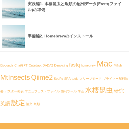
実践編1. 水棲昆虫と魚類の配列データ(Fastqファイ
ル)の準備
準備編2. Homebrewのインストール
Mac
fastq
Bioconda
ChatGPT
Cutadapt
DADA2
Denoising
homebrew
Mifish
MtInsects
Qiime2
SeqFu
SRA-tools
スリープモード
プライマー配列除
水棲昆虫
研究
去
ポスター発表
マニュフェストファイル
便利ツール
学会
設定
英語
論文
魚類