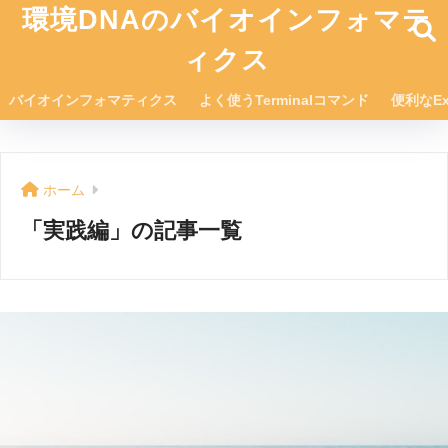
環境DNAのバイオインフォマテ
ィクス
バイオインフォマティクス
よく使うTerminalコマンド
便利なEx
ホーム
「実践編」の記事一覧